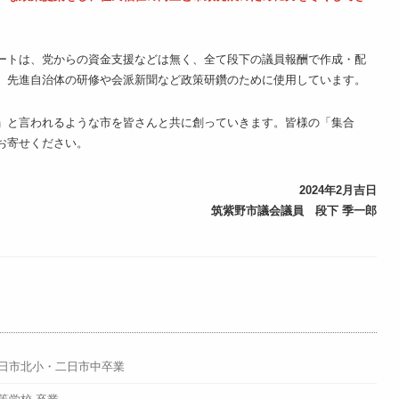
ートは、党からの資金支援などは無く、全て段下の議員報酬で作成・配
、先進自治体の研修や会派新聞など政策研鑽のために使用しています。
」と言われるような市を皆さんと共に創っていきます。皆様の「集合
お寄せください。
2024年2月吉日
筑紫野市議会議員 段下 季一郎
日市北小・二日市中卒業