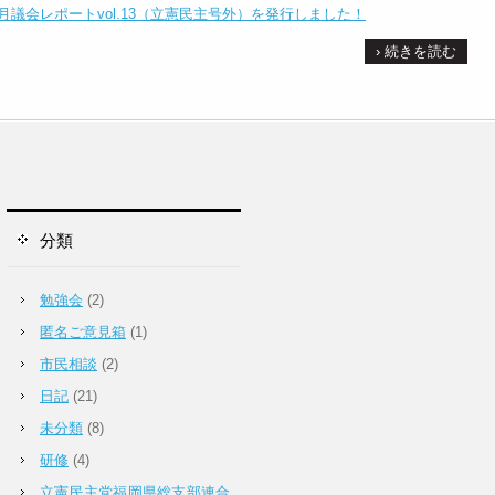
12月議会レポートvol.13（立憲民主号外）を発行しました！
› 続きを読む
分類
勉強会
(2)
匿名ご意見箱
(1)
市民相談
(2)
日記
(21)
未分類
(8)
研修
(4)
立憲民主党福岡県総支部連合