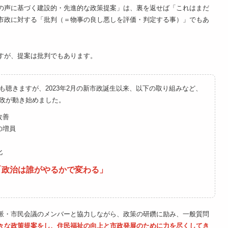
の声に基づく建設的・先進的な政策提案」は、裏を返せば「これはまだ
市政に対する「批判（＝物事の良し悪しを評価・判定する事）」でもあ
すが、提案は批判でもあります。
も聴きますが、2023年2月の新市政誕生以来、以下の取り組みなど、
政が動き始めました。
改善
の増員
化
「政治は誰がやるかで変わる」
派・市民会議のメンバーと協力しながら、政策の研鑽に励み、一般質問
々な政策提案をし、住民福祉の向上と市政発展のために力を尽くしてき