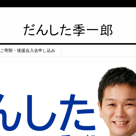
筑紫野市議会議員 だんした季一郎公
式HP
ご寄附・後援会入会申し込み