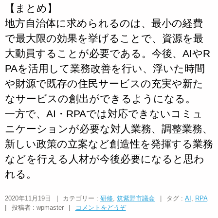
【まとめ】
地方自治体に求められるのは、最小の経費
で最大限の効果を挙げることで、資源を最
大動員することが必要である。今後、AIやR
PAを活用して業務改善を行い、浮いた時間
や財源で既存の住民サービスの充実や新た
なサービスの創出ができるようになる。
一方で、AI・RPAでは対応できないコミュ
ニケーションが必要な対人業務、調整業務、
新しい政策の立案など創造性を発揮する業務
などを行える人材が今後必要になると思わ
れる。
2020年11月19日
|
カテゴリー :
研修
,
筑紫野市議会
|
タグ :
AI
,
RPA
|
投稿者 : wpmaster
|
コメントをどうぞ