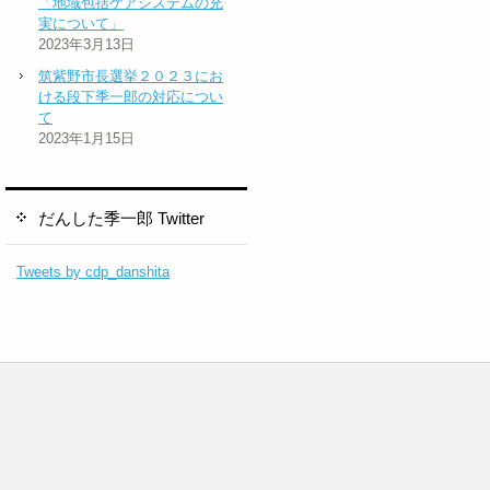
「地域包括ケアシステムの充
実について」
2023年3月13日
筑紫野市長選挙２０２３にお
ける段下季一郎の対応につい
て
2023年1月15日
だんした季一郎 Twitter
Tweets by cdp_danshita