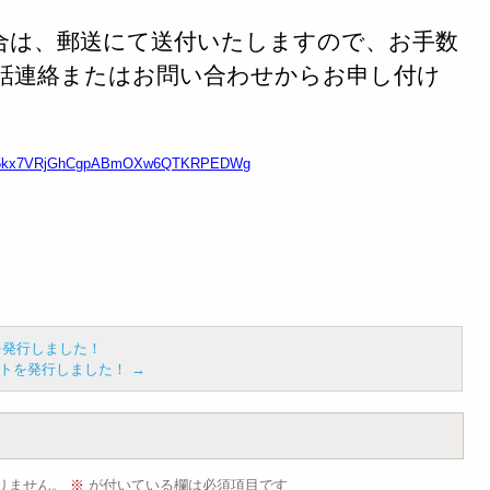
合は、郵送にて送付いたしますので、お手数
話連絡またはお問い合わせからお申し付け
s!Al5kx7VRjGhCgpABmOXw6QTKRPEDWg
トを発行しました！
レポートを発行しました！
→
りません。
※
が付いている欄は必須項目です