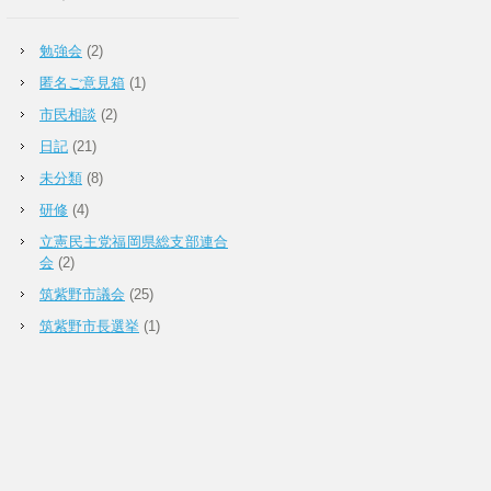
勉強会
(2)
匿名ご意見箱
(1)
市民相談
(2)
日記
(21)
未分類
(8)
研修
(4)
立憲民主党福岡県総支部連合
会
(2)
筑紫野市議会
(25)
筑紫野市長選挙
(1)