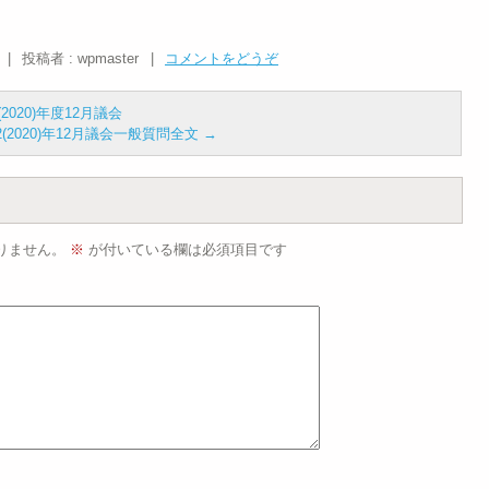
|
投稿者 : wpmaster
|
コメントをどうぞ
20)年度12月議会
(2020)年12月議会一般質問全文
→
りません。
※
が付いている欄は必須項目です