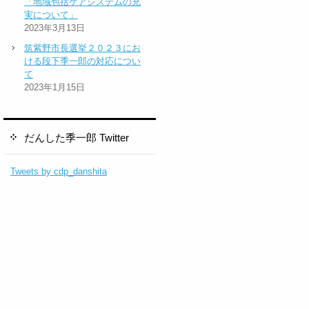
「地域包括ケアシステムの充
実について」
2023年3月13日
筑紫野市長選挙２０２３にお
ける段下季一郎の対応につい
て
2023年1月15日
だんした季一郎 Twitter
Tweets by cdp_danshita