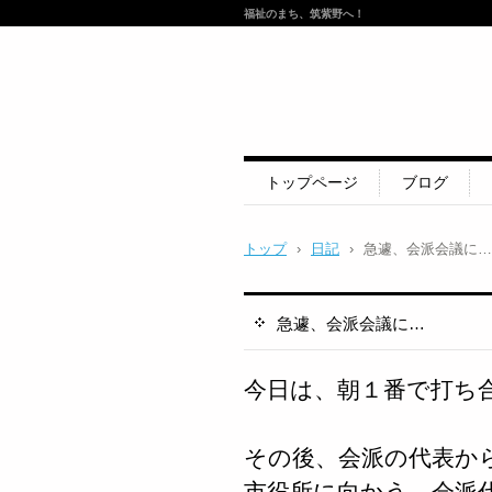
福祉のまち、筑紫野へ！
トップページ
ブログ
トップ
›
日記
›
急遽、会派会議に…
急遽、会派会議に…
今日は、朝１番で打ち
その後、会派の代表か
市役所に向かう。会派