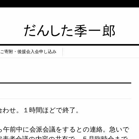
筑紫野市議会議員 だんした季一郎公
式HP
ご寄附・後援会入会申し込み
合わせ。１時間ほどで終了。
ら午前中に会派会議をするとの連絡。急いで
代表者会議の内容の共有で、５月臨時会まで