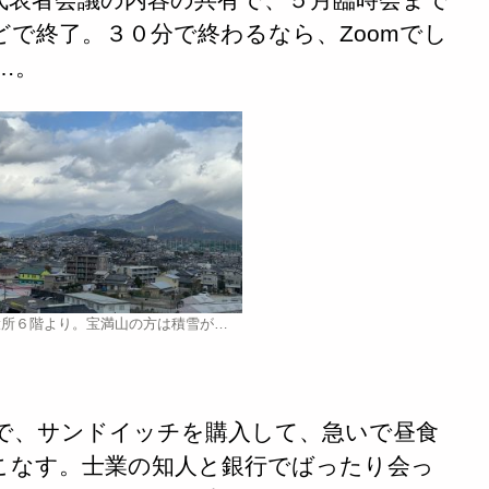
で終了。３０分で終わるなら、Zoomでし
…。
役所６階より。宝満山の方は積雪が…
で、サンドイッチを購入して、急いで昼食
こなす。士業の知人と銀行でばったり会っ