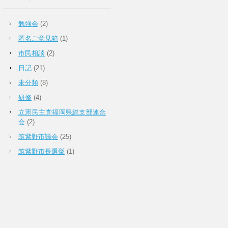
勉強会
(2)
匿名ご意見箱
(1)
市民相談
(2)
日記
(21)
未分類
(8)
研修
(4)
立憲民主党福岡県総支部連合
会
(2)
筑紫野市議会
(25)
筑紫野市長選挙
(1)