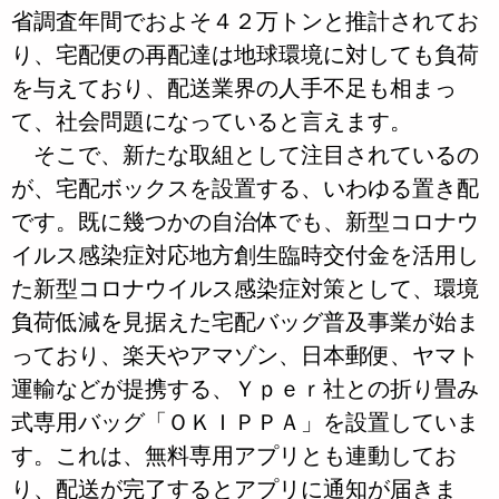
省調査年間でおよそ４２万トンと推計されてお
り、宅配便の再配達は地球環境に対しても負荷
を与えており、配送業界の人手不足も相まっ
て、社会問題になっていると言えます。
そこで、新たな取組として注目されているの
が、宅配ボックスを設置する、いわゆる置き配
です。既に幾つかの自治体でも、新型コロナウ
イルス感染症対応地方創生臨時交付金を活用し
た新型コロナウイルス感染症対策として、環境
負荷低減を見据えた宅配バッグ普及事業が始ま
っており、楽天やアマゾン、日本郵便、ヤマト
運輸などが提携する、Ｙｐｅｒ社との折り畳み
式専用バッグ「ＯＫＩＰＰＡ」を設置していま
す。これは、無料専用アプリとも連動してお
り、配送が完了するとアプリに通知が届きま