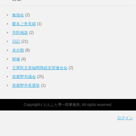
勉強会
(2)
匿名ご意見箱
(1)
市民相談
(2)
日記
(21)
未分類
(8)
研修
(4)
立憲民主党福岡県総支部連合会
(2)
筑紫野市議会
(25)
筑紫野市長選挙
(1)
Copyright c だんした季一郎事務所, All rights reserved.
ログイン