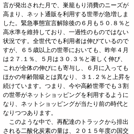
言が発出された月で、巣籠もり消費のニーズが
高まり、ネット通販を利用する世帯が急増しま
した。緊急事態宣言解除後の６月も５０.８％と
高水準を維持しており、一過性のものではない
状況です。全世代でも利用者は伸びているので
すが、６５歳以上の世帯においても、昨年４月
は２７.１％、５月は３０.３％と著しく伸び、
これが全体の伸びにも寄与し、６月に入っても
ほかの年齢階級とは異なり、３１.２％と上昇を
続けています。つまり、今や高齢世帯でも３割
の世帯がネットショッピングを利用するように
なり、ネットショッピングが当たり前の時代と
なりつつあります。
このような中で、再配達のトラックから排出
される二酸化炭素の量は、２０１５年度の国交