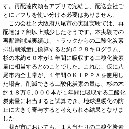
す。再配達依頼もアプリで完結し、配送会社ご
とにアプリを使い分ける必要はありません。
この会社と大阪府八尾市の実証実験では、再
配達は７割以上減少したそうです。本実験での
再配達削減実績は、トラックからの二酸化炭素
排出削減量に換算すると約５２８キログラム、
杉の木約６０本が１年間に吸収する二酸化炭素
量に相当するとのことでした。これは、仮に八
尾市内全世帯が、１年間ＯＫＩＰＰＡを使用し
た場合、削減できる二酸化炭素の量は、杉の木
約１８万５,０００本が１年間に吸収する二酸化
炭素量に相当すると試算でき、地球温暖化の防
止に大きく寄与すると考えられる結果となりま
した。
我が市においても、１人当たりの二酸化炭素