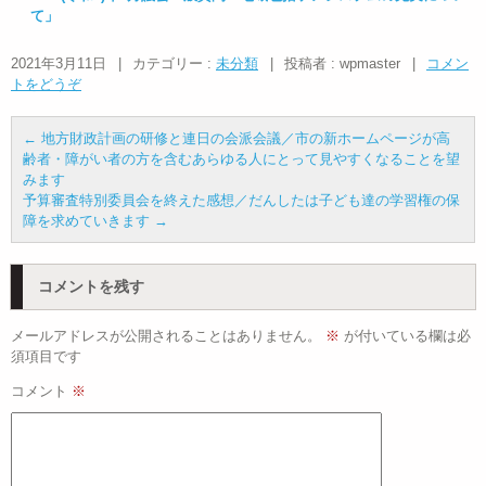
て」
2021年3月11日
|
カテゴリー :
未分類
|
投稿者 : wpmaster
|
コメン
トをどうぞ
←
地方財政計画の研修と連日の会派会議／市の新ホームページが高
齢者・障がい者の方を含むあらゆる人にとって見やすくなることを望
みます
予算審査特別委員会を終えた感想／だんしたは子ども達の学習権の保
障を求めていきます
→
コメントを残す
メールアドレスが公開されることはありません。
※
が付いている欄は必
須項目です
コメント
※